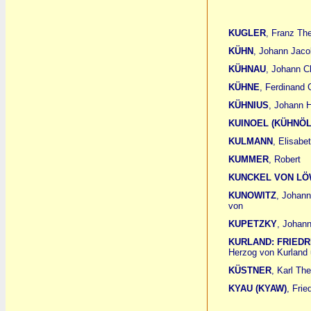
KUGLER
, Franz Th
KÜHN
, Johann Jaco
KÜHNAU
, Johann Ch
KÜHNE
, Ferdinand 
KÜHNIUS
, Johann H
KUINOEL (KÜHNÖ
KULMANN
, Elisabe
KUMMER
, Robert
KUNCKEL VON L
KUNOWITZ
, Johann
von
KUPETZKY
, Johan
KURLAND: FRIEDR
Herzog von Kurland
KÜSTNER
, Karl Th
KYAU (KYAW)
, Frie