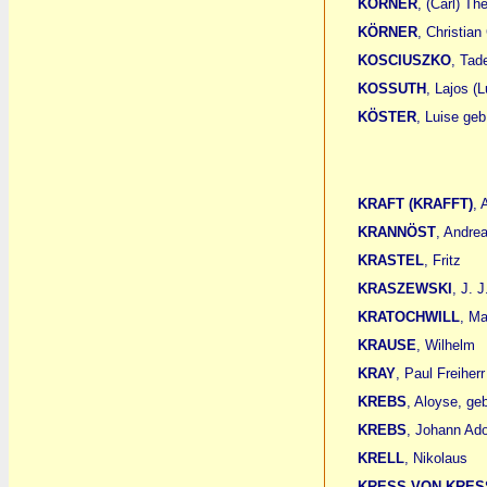
KÖRNER
, (Carl) Th
KÖRNER
, Christian
KOSCIUSZKO
, Tad
KOSSUTH
, Lajos (
KÖSTER
, Luise geb
KRAFT (KRAFFT)
,
KRANNÖST
, Andre
KRASTEL
, Fritz
KRASZEWSKI
, J. J
KRATOCHWILL
, Ma
KRAUSE
, Wilhelm
KRAY
, Paul Freiher
KREBS
, Aloyse, ge
KREBS
, Johann Ado
KRELL
, Nikolaus
KRESS VON KRES