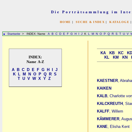
Die Porträtsammlung im Inte
HOME
|
SUCHE & INDEX
|
KATALOGE
Startseite
> INDEX: Name
A
B
C
D
E
F
G
H
I
J
K
L
M
N
O
P
Q
R
S
T
U
V
KA
KB
KC
K
INDEX:
KL
KM
KN
Name A-Z
A
B
C
D
E
F
G
H
I
J
K
L
M
N
O
P
Q
R
S
T
U
V
W
X
Y
Z
KAESTNER
, Abraha
KAIKEN
KALB
, Charlotte v
KALCKREUTH
, Sta
KALFF
, Willem
KÄMMERER
, Augus
KANE
, Elisha Kent