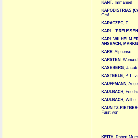
KANT
, Immanuel
KAPODISTRIAS (CA
Graf
KARACZEC
, F.
KARL
[
PREUSSEN, 
KARL WILHELM F
ANSBACH, MARKG
KARR
, Alphonse
KARSTEN
, Wences
KÄSEBERG
, Jacob
KASTEELE
, P. L. v
KAUFFMANN
, Ange
KAULBACH
, Friedr
KAULBACH
, Wilhe
KAUNITZ-RIETBER
Fürst von
KEITH
, Robert Murr