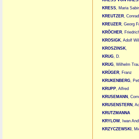
KRESS
, Maria Sabi
KREUTZER
, Conrad
KREUZER
, Georg Fr
KRÖCHER
, Friedri
KROSIGK
, Adolf Wi
KROSZINSK
,
KRUG
, D.
KRUG
, Wilhelm Trau
KRÜGER
, Franz
KRUKENBERG
, Pet
KRUPP
, Alfred
KRUSEMANN
, Corn
KRUSENSTERN
, A
KRUTZMANNA
KRYLOW
, Iwan And
KRZYCZEWSKI
, Mi