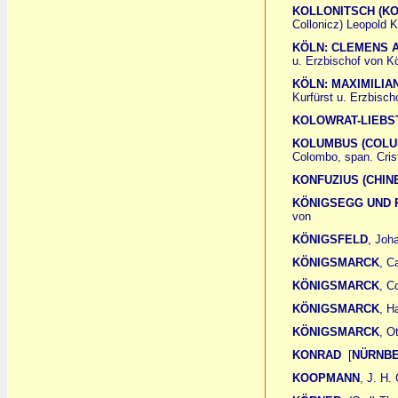
KOLLONITSCH (KO
Collonicz) Leopold Ka
KÖLN: CLEMENS 
u. Erzbischof von K
KÖLN: MAXIMILIA
Kurfürst u. Erzbisch
KOLOWRAT-LIEBS
KOLUMBUS (COLU
Colombo, span. Cris
KONFUZIUS (CHINE
KÖNIGSEGG UND 
von
KÖNIGSFELD
, Joh
KÖNIGSMARCK
, C
KÖNIGSMARCK
, C
KÖNIGSMARCK
, H
KÖNIGSMARCK
, O
KONRAD
[
NÜRNBE
KOOPMANN
, J. H. 