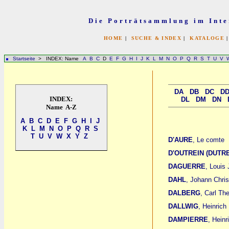
Die Porträtsammlung im Inte
HOME
|
SUCHE & INDEX
|
KATALOGE
Startseite
> INDEX: Name
A
B
C
D
E
F
G
H
I
J
K
L
M
N
O
P
Q
R
S
T
U
V
DA
DB
DC
D
INDEX:
DL
DM
DN
Name A-Z
A
B
C
D
E
F
G
H
I
J
K
L
M
N
O
P
Q
R
S
T
U
V
W
X
Y
Z
D'AURE
, Le comte
D'OUTREIN (DUTR
DAGUERRE
, Louis
DAHL
, Johann Chri
DALBERG
, Carl Th
DALLWIG
, Heinrich
DAMPIERRE
, Heinr