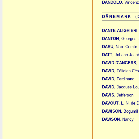
DANDOLO
, Vincen
DÄNEMARK
(Dy
DANTE ALIGHIERI
DANTON
, Georges 
DARU
, Nap. Comte
DATT
, Johann Jaco
DAVID D'ANGERS
,
DAVID
, Félicien Cés
DAVID
, Ferdinand
DAVID
, Jacques Lou
DAVIS
, Jefferson
DAVOUT
, L. N. de 
DAWISON
, Bogumil
DAWSON
, Nancy