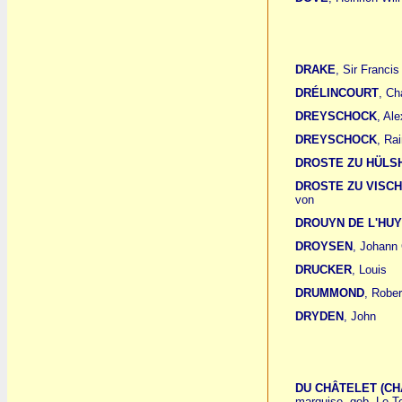
DRAKE
, Sir Francis
DRÉLINCOURT
, Ch
DREYSCHOCK
, Al
DREYSCHOCK
, Ra
DROSTE ZU HÜLS
DROSTE ZU VISC
von
DROUYN DE L'HU
DROYSEN
, Johann
DRUCKER
, Louis
DRUMMOND
, Robe
DRYDEN
, John
DU CHÂTELET (CH
marquise, geb. Le To