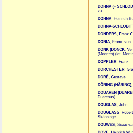
DOHNA (– SCHLOD
zu
DOHNA
, Heinrich B
DOHNA-SCHLOBIT
DONDERS
, Franz C
DONIA
, Franc. von
DONK (DONCK
, Ve
(Maarten) (lat. Mar
DOPPLER
, Franz
DORCHESTER
, Grä
DORÉ
, Gustave
DÖRING (HÄRING)
,
DOUAREN (DUARE
Duarenus)
DOUGLAS
, John
DOUGLASS
, Rober
Skänninge
DOUWES
, Sicco va
DOVE
, Heinrich Wil