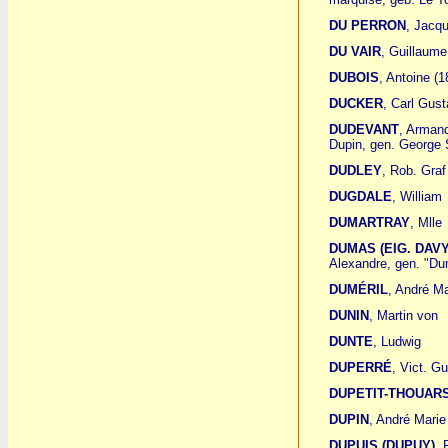
DU PERRON
, Jacq
DU VAIR
, Guillaume
DUBOIS
, Antoine (1
DUCKER
, Carl Gust
DUDEVANT
, Arman
Dupin, gen. George
DUDLEY
, Rob. Graf
DUGDALE
, William
DUMARTRAY
, Mlle
DUMAS (EIG. DAVY
Alexandre, gen. "Du
DUMÉRIL
, André Ma
DUNIN
, Martin von
DUNTE
, Ludwig
DUPERRÉ
, Vict. G
DUPETIT-THOUAR
DUPIN
, André Mari
DUPUIS (DUPUY)
, 