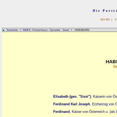
Die Portr
HOME
|
S
Startseite
>
INDEX: Fürstenhaus - Dynastie - Staat
> HABSBURG
HAB
li
Elisabeth (gen. "Sissi")
, Kaiserin von Ö
Ferdinand Karl Joseph
, Erzherzog von Ö
Ferdinand
, Kaiser von Österreich u. (als