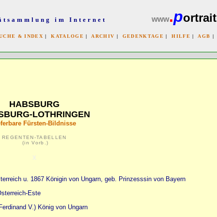
.
p
ortrait
www
ätsammlung im Internet
UCHE & INDEX
|
KATALOGE
|
ARCHIV
|
GEDENKTAGE
|
HILFE
|
AGB
x
HABSBURG
SBURG-LOTHRINGEN
eferbare Fürsten-Bildnisse
REGENTEN-TABELLEN
(in Vorb.)
x
sterreich u. 1867 Königin von Ungarn, geb. Prinzesssin von Bayern
sterreich-Este
 Ferdinand V.) König von Ungarn