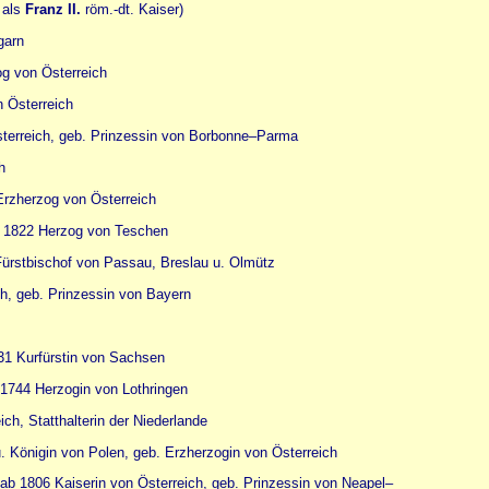
 als
Franz II.
röm.-dt. Kaiser)
garn
og von Österreich
n Österreich
sterreich, geb. Prinzessin von Borbonne–Parma
h
Erzherzog von Österreich
, 1822 Herzog von Teschen
Fürstbischof von Passau, Breslau u. Olmütz
ch, geb. Prinzessin von Bayern
431 Kurfürstin von Sachsen
 1744 Herzogin von Lothringen
ich, Statthalterin der Niederlande
u. Königin von Polen, geb. Erzherzogin von Österreich
 ab 1806 Kaiserin von Österreich, geb. Prinzessin von Neapel–