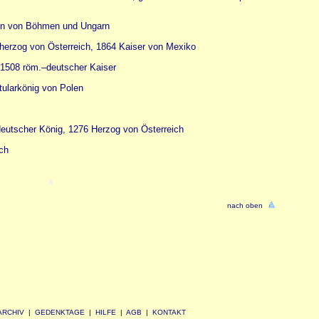
gin von Böhmen und Ungarn
zherzog von Österreich, 1864 Kaiser von Mexiko
 1508 röm.–deutscher Kaiser
tularkönig von Polen
deutscher König, 1276 Herzog von Österreich
ch
x
nach oben
ARCHIV
|
GEDENKTAGE
|
HILFE
|
AGB
|
KONTAKT