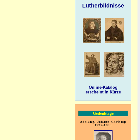
Lutherbildnisse
Online-Katalog
erscheint in Kürze
Gedenktage
Adelung, Johann Christop
1732-1806