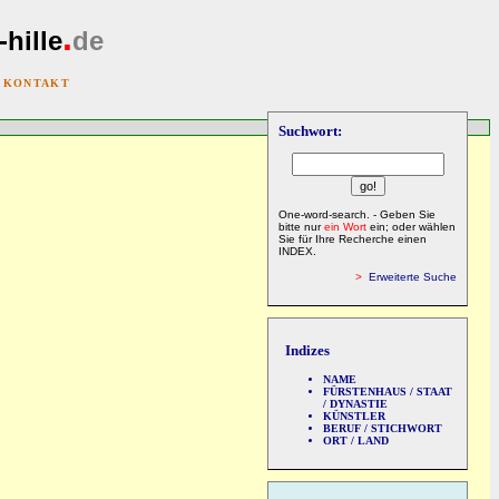
.
-hille
de
|
KONTAKT
Suchwort:
One-word-search. - Geben Sie
bitte nur
ein Wort
ein; oder wählen
Sie für Ihre Recherche einen
INDEX.
>
Erweiterte Suche
Indizes
NAME
FÜRSTENHAUS / STAAT
/ DYNASTIE
KÜNSTLER
BERUF / STICHWORT
ORT / LAND