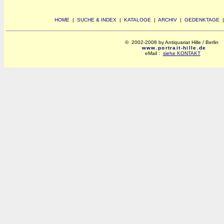
HOME
|
SUCHE & INDEX
|
KATALOGE
|
ARCHIV
|
GEDENKTAGE
© 2002-2008 by Antiquariat Hille / Berlin
www.portrait-hille.de
eMail :
siehe KONTAKT