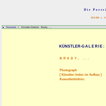
Die Portr
HOME
|
S
Startseite
> Künstler-Galerie: Brady, ...,
KÜNSTLER-
GALERIE
:
BRADY,
...
Photograph
[ Künstler–Index im Aufbau ]
Kuenstlerbildnis: