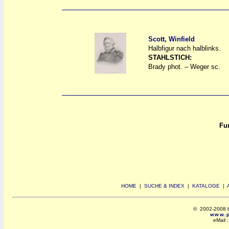
Scott, Winfield
Halbfigur nach halblinks.
a
a
STAHLSTICH:
Brady phot. – Weger sc.
Fun
HOME
|
SUCHE & INDEX
|
KATALOGE
|
© 2002-2008 by 
www.po
eMail 