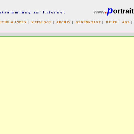
.
p
ortrait
www
ätsammlung im Internet
UCHE & INDEX
|
KATALOGE
|
ARCHIV
|
GEDENKTAGE
|
HILFE
|
AGB
x