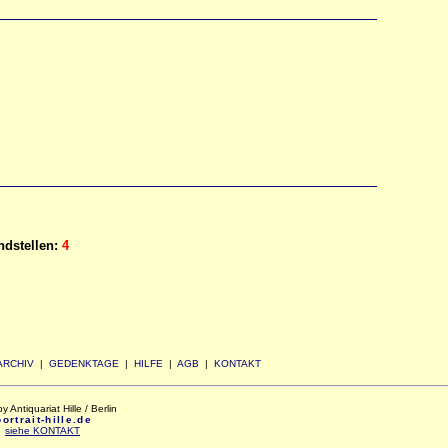
dstellen:
4
ARCHIV
|
GEDENKTAGE
|
HILFE
|
AGB
|
KONTAKT
Antiquariat Hille / Berlin
rtrait-hille.de
:
siehe KONTAKT