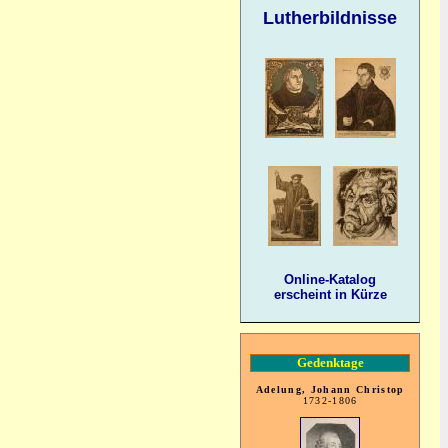
Lutherbildnisse
Online-Katalog
erscheint in Kürze
Gedenktage
Adelung, Johann Christop
1732-1806