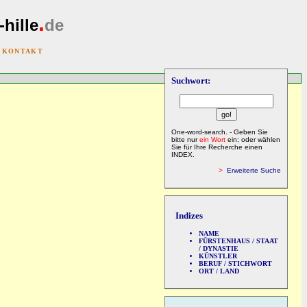
.
-hille
de
|
KONTAKT
Suchwort:
One-word-search. - Geben Sie
bitte nur
ein Wort
ein; oder wählen
Sie für Ihre Recherche einen
INDEX.
>
Erweiterte Suche
Indizes
NAME
FÜRSTENHAUS / STAAT
/ DYNASTIE
KÜNSTLER
BERUF / STICHWORT
ORT / LAND