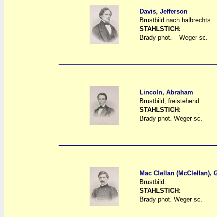
Davis, Jefferson
Brustbild nach halbrechts.
a
a
STAHLSTICH:
Brady phot. – Weger sc.
Lincoln, Abraham
Brustbild, freistehend.
a
a
STAHLSTICH:
Brady phot. Weger sc.
Mac Clellan (McClellan), 
Brustbild.
a
a
STAHLSTICH:
Brady phot. Weger sc.