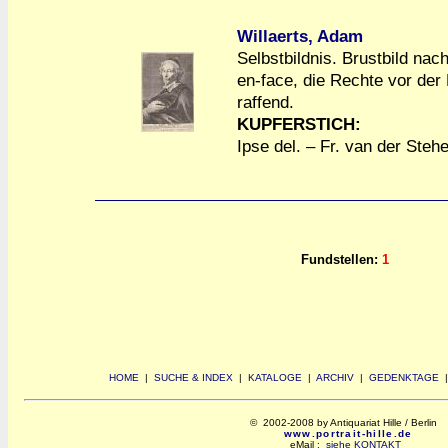
Willaerts, Adam
Selbstbildnis. Brustbild nac
en-face, die Rechte vor de
a
a
raffend.
KUPFERSTICH:
Ipse del. – Fr. van der Steh
Fundstellen:
1
HOME
|
SUCHE & INDEX
|
KATALOGE
|
ARCHIV
|
GEDENKTAGE
© 2002-2008 by Antiquariat Hille / Berlin
www.portrait-hille.de
eMail :
siehe KONTAKT