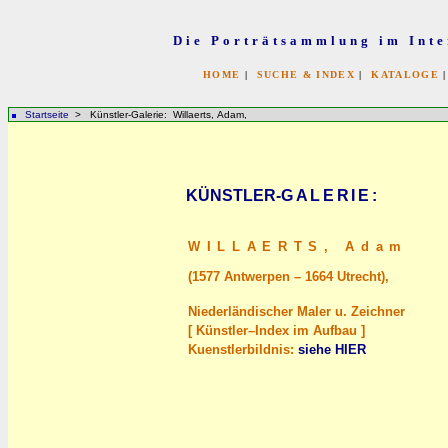
Die Porträtsammlung im Inte
HOME
|
SUCHE & INDEX
|
KATALOGE
Startseite
> Künstler-Galerie: Willaerts, Adam,
KÜNSTLER-
GALERIE
:
WILLAERTS,
Adam
(1577 Antwerpen – 1664 Utrecht),
Niederländischer Maler u. Zeichner
[ Künstler–Index im Aufbau ]
Kuenstlerbildnis:
siehe HIER