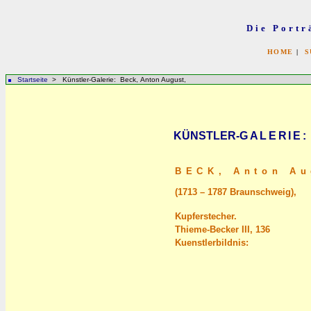
Die Portr
HOME
|
S
Startseite
> Künstler-Galerie: Beck, Anton August,
KÜNSTLER-
GALERIE
:
BECK,
Anton Au
(1713 – 1787 Braunschweig),
Kupferstecher.
Thieme-Becker III, 136
Kuenstlerbildnis: