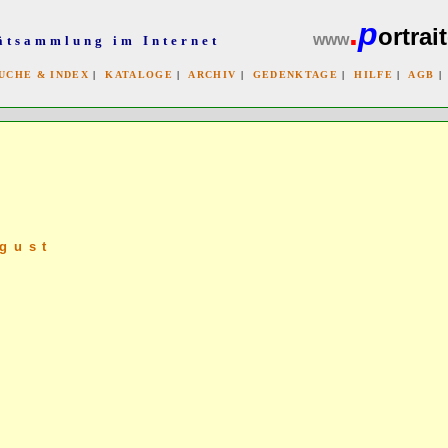
.
p
ortrait
www
ätsammlung im Internet
UCHE & INDEX
|
KATALOGE
|
ARCHIV
|
GEDENKTAGE
|
HILFE
|
AGB
x
gust