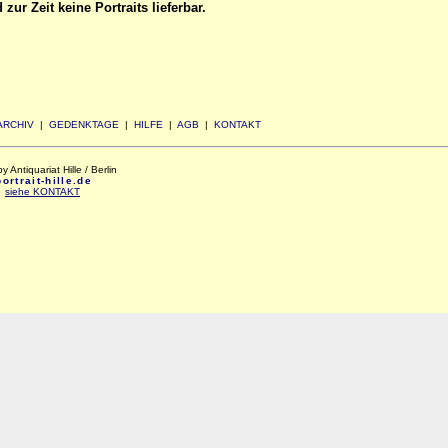
zur Zeit keine Portraits lieferbar.
ARCHIV
|
GEDENKTAGE
|
HILFE
|
AGB
|
KONTAKT
Antiquariat Hille / Berlin
rtrait-hille.de
:
siehe KONTAKT