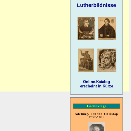
Lutherbildnisse
Online-Katalog
erscheint in Kürze
Gedenktage
Adelung, Johann Christop
1732-1806