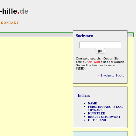
.
-hille
de
|
KONTAKT
Suchwort:
One-word-search. - Geben Sie
bitte nur
ein Wort
ein; oder wählen
Sie für Ihre Recherche einen
INDEX.
>
Erweiterte Suche
Indizes
NAME
FÜRSTENHAUS / STAAT
/ DYNASTIE
KÜNSTLER
BERUF / STICHWORT
ORT / LAND