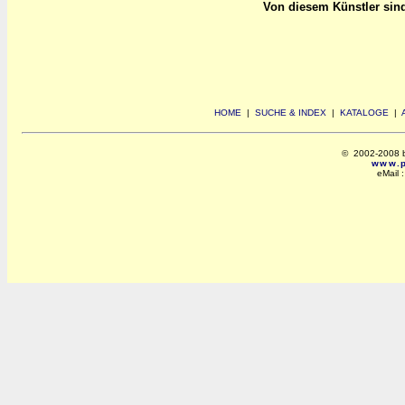
Von diesem Künstler sind 
HOME
|
SUCHE & INDEX
|
KATALOGE
|
© 2002-2008 by 
www.po
eMail 