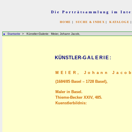
Die Porträtsammlung im Inte
HOME
|
SUCHE & INDEX
|
KATALOGE
Startseite
> Künstler-Galerie: Meier, Johann Jacob,
KÜNSTLER-
GALERIE
:
MEIER,
Johann Jaco
(1684/85 Basel – 1728 Basel),
Maler in Basel.
Thieme-Becker XXIV, 485.
Kuenstlerbildnis: