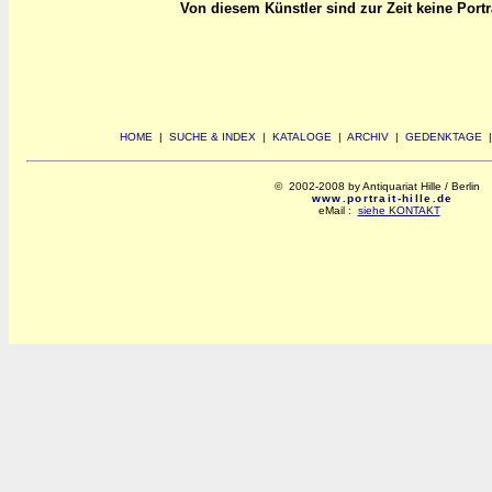
Von diesem Künstler sind zur Zeit keine Portrai
HOME
|
SUCHE & INDEX
|
KATALOGE
|
ARCHIV
|
GEDENKTAGE
© 2002-2008 by Antiquariat Hille / Berlin
www.portrait-hille.de
eMail :
siehe KONTAKT