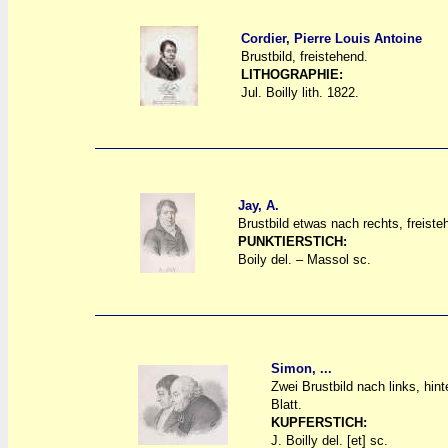
Cordier, Pierre Louis Antoine
Brustbild, freistehend.
a
a
LITHOGRAPHIE:
Jul. Boilly lith. 1822.
Jay, A.
Brustbild etwas nach rechts, freiste
a
a
PUNKTIERSTICH:
Boily del. – Massol sc.
Simon, ...
Zwei Brustbild nach links, hint
a
a
Blatt.
KUPFERSTICH:
J. Boilly del. [et] sc.