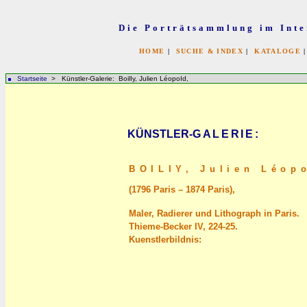
Die Porträtsammlung im Inte
HOME
|
SUCHE & INDEX
|
KATALOGE
Startseite
> Künstler-Galerie: BoilIy, Julien LéopoId,
KÜNSTLER-
GALERIE
:
BOILIY,
Julien Léop
(1796 Paris – 1874 Paris),
Maler, Radierer und Lithograph in Paris.
Thieme-Becker IV, 224-25.
Kuenstlerbildnis: