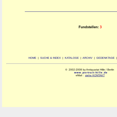
Fundstellen:
3
HOME
|
SUCHE & INDEX
|
KATALOGE
|
ARCHIV
|
GEDENKTAGE
© 2002-2008 by Antiquariat Hille / Berlin
www.portrait-hille.de
eMail :
siehe KONTAKT