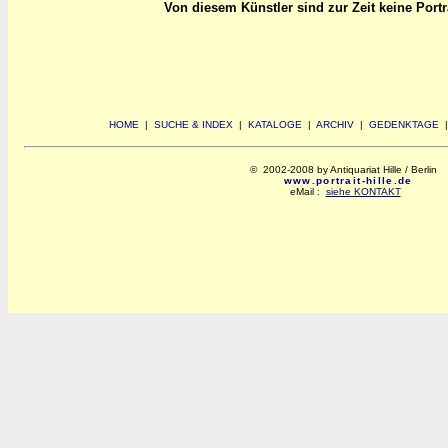
Von diesem Künstler sind zur Zeit keine Portrai
HOME
|
SUCHE & INDEX
|
KATALOGE
|
ARCHIV
|
GEDENKTAGE
© 2002-2008 by Antiquariat Hille / Berlin
www.portrait-hille.de
eMail :
siehe KONTAKT