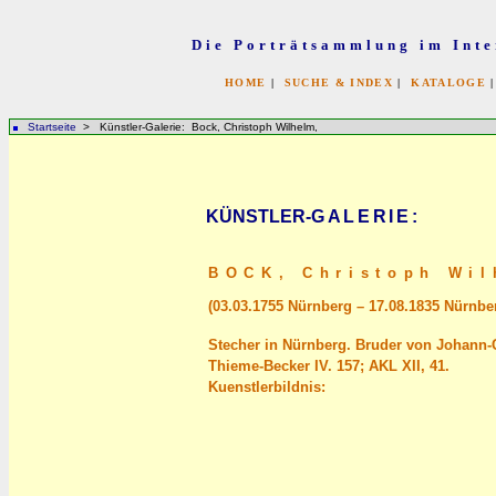
Die Porträtsammlung im Inte
HOME
|
SUCHE & INDEX
|
KATALOGE
Startseite
> Künstler-Galerie: Bock, Christoph Wilhelm,
KÜNSTLER-
GALERIE
:
BOCK,
Christoph Wil
(03.03.1755 Nürnberg – 17.08.1835 Nürnber
Stecher in Nürnberg. Bruder von Johann-
Thieme-Becker IV. 157; AKL XII, 41.
Kuenstlerbildnis: