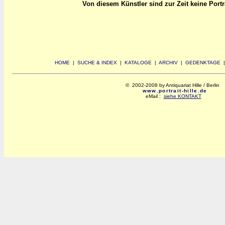
Von diesem Künstler sind zur Zeit keine Portrai
HOME
|
SUCHE & INDEX
|
KATALOGE
|
ARCHIV
|
GEDENKTAGE
© 2002-2008 by Antiquariat Hille / Berlin
www.portrait-hille.de
eMail :
siehe KONTAKT