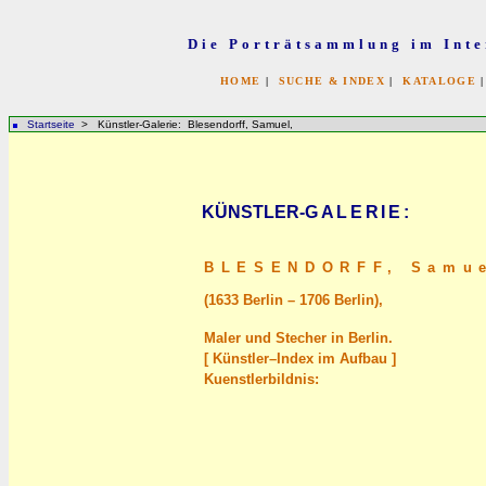
Die Porträtsammlung im Inte
HOME
|
SUCHE & INDEX
|
KATALOGE
Startseite
> Künstler-Galerie: Blesendorff, Samuel,
KÜNSTLER-
GALERIE
:
BLESENDORFF,
Samu
(1633 Berlin – 1706 Berlin),
Maler und Stecher in Berlin.
[ Künstler–Index im Aufbau ]
Kuenstlerbildnis: