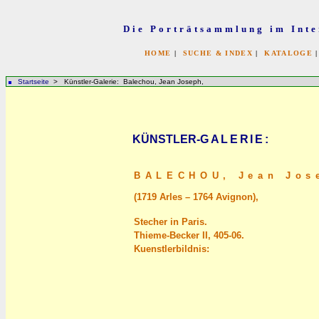
Die Porträtsammlung im Inte
HOME
|
SUCHE & INDEX
|
KATALOGE
Startseite
> Künstler-Galerie: Balechou, Jean Joseph,
KÜNSTLER-
GALERIE
:
BALECHOU,
Jean Jos
(1719 Arles – 1764 Avignon),
Stecher in Paris.
Thieme-Becker II, 405-06.
Kuenstlerbildnis: