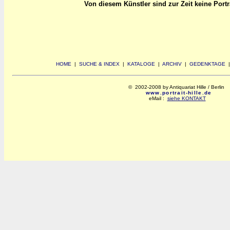
Von diesem Künstler sind zur Zeit keine Portrai
HOME
|
SUCHE & INDEX
|
KATALOGE
|
ARCHIV
|
GEDENKTAGE
© 2002-2008 by Antiquariat Hille / Berlin
www.portrait-hille.de
eMail :
siehe KONTAKT