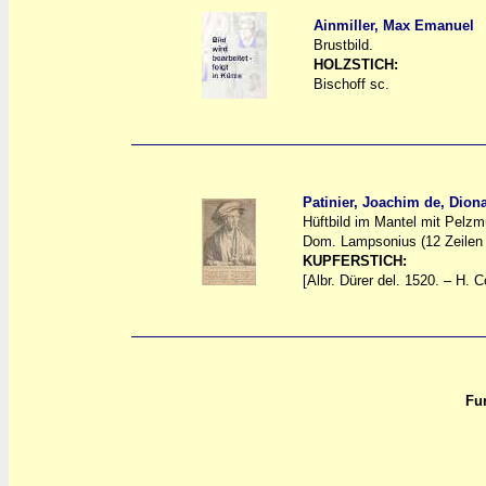
Ainmiller, Max Emanuel
Brustbild.
a
a
HOLZSTICH:
Bischoff sc.
Patinier, Joachim de, Dion
Hüftbild im Mantel mit Pelzm
a
a
Dom. Lampsonius (12 Zeilen 
KUPFERSTICH:
[Albr. Dürer del. 1520. – H. C
Fun