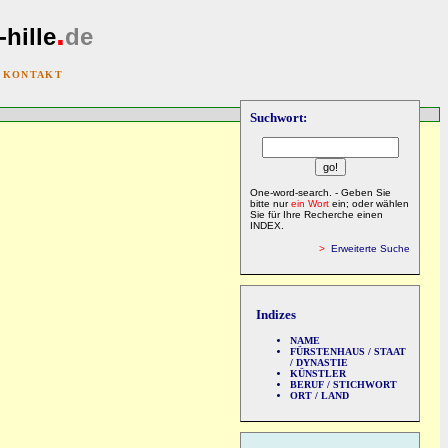
.
-hille
de
|
KONTAKT
Suchwort:
One-word-search. - Geben Sie
bitte nur
ein Wort
ein; oder wählen
Sie für Ihre Recherche einen
INDEX.
>
Erweiterte Suche
Indizes
NAME
FÜRSTENHAUS / STAAT
/ DYNASTIE
KÜNSTLER
BERUF / STICHWORT
ORT / LAND