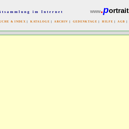
.
p
ortrait
www
ätsammlung im Internet
UCHE & INDEX
|
KATALOGE
|
ARCHIV
|
GEDENKTAGE
|
HILFE
|
AGB
x