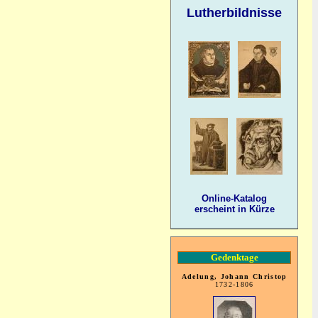
Lutherbildnisse
Online-Katalog
erscheint in Kürze
Gedenktage
Adelung, Johann Christop
1732-1806