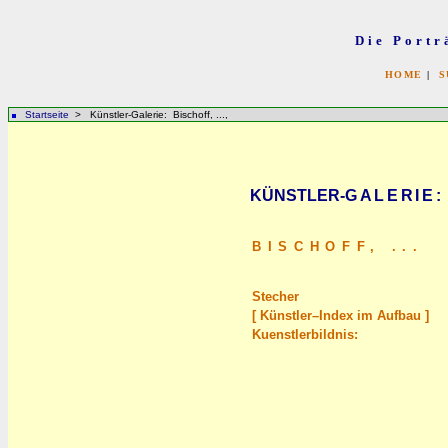
Die Portr
HOME
|
S
Startseite
> Künstler-Galerie: Bischoff, ...,
KÜNSTLER-
GALERIE
:
BISCHOFF,
...
Stecher
[ Künstler–Index im Aufbau ]
Kuenstlerbildnis: