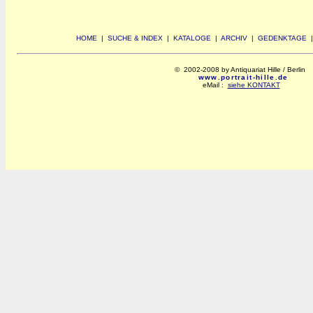
HOME
|
SUCHE & INDEX
|
KATALOGE
|
ARCHIV
|
GEDENKTAGE
© 2002-2008 by Antiquariat Hille / Berlin
www.portrait-hille.de
eMail :
siehe KONTAKT