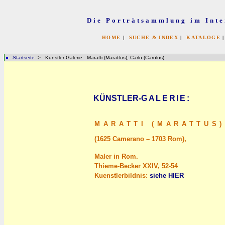
Die Porträtsammlung im Inte
HOME
|
SUCHE & INDEX
|
KATALOGE
Startseite
> Künstler-Galerie: Maratti (Marattus), Carlo (Carolus),
KÜNSTLER-
GALERIE
:
MARATTI (MARATTUS)
(1625 Camerano – 1703 Rom),
Maler in Rom.
Thieme-Becker XXIV, 52-54
Kuenstlerbildnis:
siehe HIER