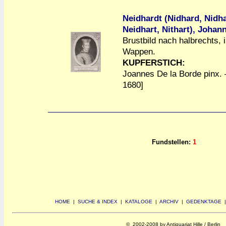
Neidhardt (Nidhard, Nidh
Neidhart, Nithart), Johan
Brustbild nach halbrechts, i
Wappen.
a
a
KUPFERSTICH:
Joannes De la Borde pinx. –
1680]
Fundstellen:
1
HOME
|
SUCHE & INDEX
|
KATALOGE
|
ARCHIV
|
GEDENKTAGE
© 2002-2008 by Antiquariat Hille / Berlin