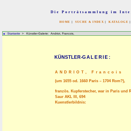
Die Porträtsammlung im Inte
HOME
|
SUCHE & INDEX
|
KATALOGE
Startseite
> Künstler-Galerie: Andriot, Francois,
KÜNSTLER-
GALERIE
:
ANDRIOT,
Francois
(um 1655 od. 1660 Paris – 1704 Rom?),
französ. Kupferstecher, war in Paris und 
Saur AKL III, 694
Kuenstlerbildnis: