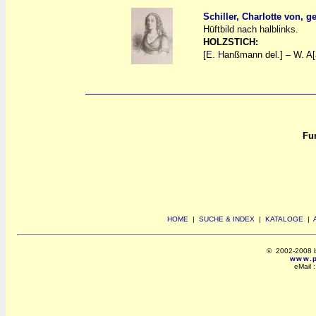
Schiller, Charlotte von, g
Hüftbild nach halblinks.
a
a
HOLZSTICH:
[E. Hanßmann del.] – W. A[a
Fun
HOME
|
SUCHE & INDEX
|
KATALOGE
|
© 2002-2008 by 
www.po
eMail 