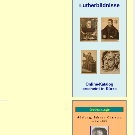
Lutherbildnisse
Online-Katalog
erscheint in Kürze
Gedenktage
Adelung, Johann Christop
1732-1806