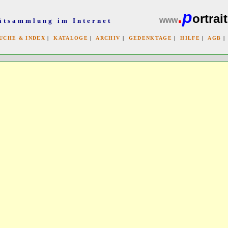
.
p
ortrait
www
ätsammlung im Internet
UCHE & INDEX
|
KATALOGE
|
ARCHIV
|
GEDENKTAGE
|
HILFE
|
AGB
x