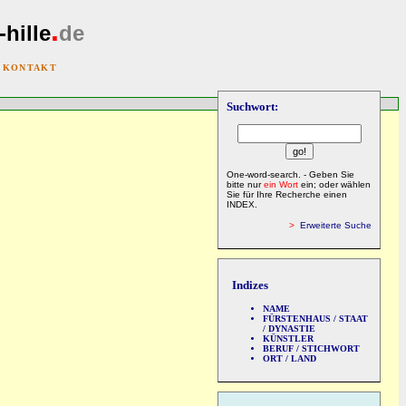
.
-hille
de
|
KONTAKT
Suchwort:
One-word-search. - Geben Sie
bitte nur
ein Wort
ein; oder wählen
Sie für Ihre Recherche einen
INDEX.
>
Erweiterte Suche
Indizes
NAME
FÜRSTENHAUS / STAAT
/ DYNASTIE
KÜNSTLER
BERUF / STICHWORT
ORT / LAND