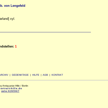
eb. von Lengefeld
rland] xyl.
dstellen:
1
ARCHIV
|
GEDENKTAGE
|
HILFE
|
AGB
|
KONTAKT
Antiquariat Hille / Berlin
rtrait-hille.de
:
siehe KONTAKT