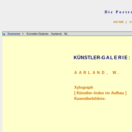
Die Portr
HOME
|
S
Startseite
> Künstler-Galerie: Aarland, W.,
KÜNSTLER-
GALERIE
:
AARLAND,
W.
Xylograph
[ Künstler–Index im Aufbau ]
Kuenstlerbildnis: