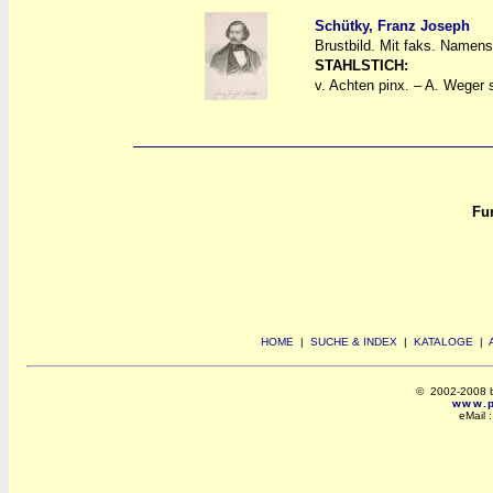
Schütky, Franz Joseph
Brustbild. Mit faks. Namen
a
a
STAHLSTICH:
v. Achten pinx. – A. Weger 
Fun
HOME
|
SUCHE & INDEX
|
KATALOGE
|
© 2002-2008 by 
www.po
eMail 