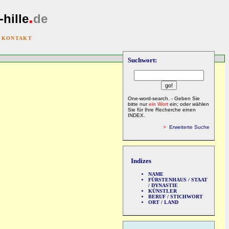
.
-hille
de
|
KONTAKT
Suchwort:
One-word-search. - Geben Sie
bitte nur
ein Wort
ein; oder wählen
Sie für Ihre Recherche einen
INDEX.
>
Erweiterte Suche
Indizes
NAME
FÜRSTENHAUS / STAAT
/ DYNASTIE
KÜNSTLER
BERUF / STICHWORT
ORT / LAND