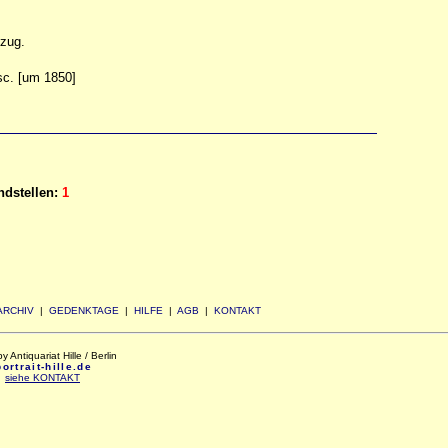
szug.
sc. [um 1850]
dstellen:
1
ARCHIV
|
GEDENKTAGE
|
HILFE
|
AGB
|
KONTAKT
Antiquariat Hille / Berlin
rtrait-hille.de
:
siehe KONTAKT