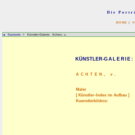
Die Portr
HOME
|
S
Startseite
> Künstler-Galerie: Achten, v.,
KÜNSTLER-
GALERIE
:
ACHTEN,
v.
Maler
[ Künstler–Index im Aufbau ]
Kuenstlerbildnis: