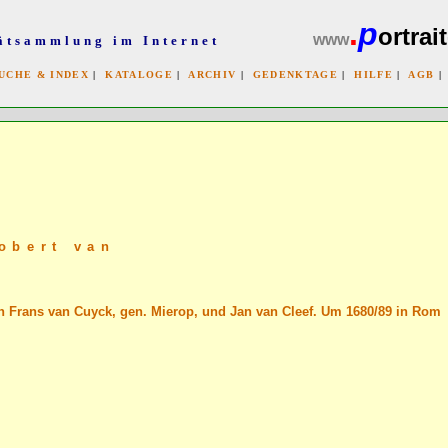
.
p
ortrait
www
ätsammlung im Internet
UCHE & INDEX
|
KATALOGE
|
ARCHIV
|
GEDENKTAGE
|
HILFE
|
AGB
x
obert van
on Frans van Cuyck, gen. Mierop, und Jan van Cleef. Um 1680/89 in Rom