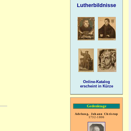
Lutherbildnisse
Online-Katalog
erscheint in Kürze
Gedenktage
Adelung, Johann Christop
1732-1806