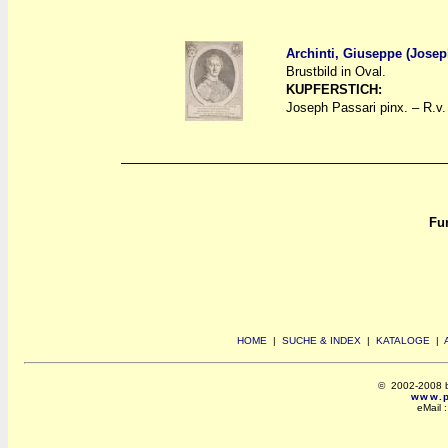
Archinti, Giuseppe (Josep
Brustbild in Oval.
a
a
KUPFERSTICH:
Joseph Passari pinx. – R.v
Fun
HOME
|
SUCHE & INDEX
|
KATALOGE
|
© 2002-2008 by 
www.po
eMail 