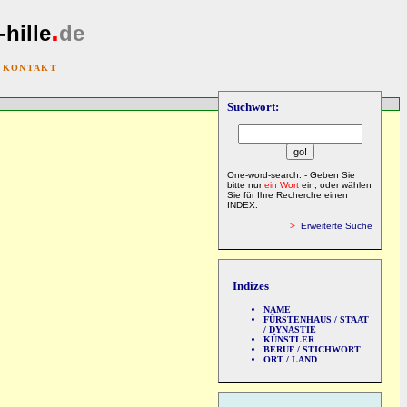
.
-hille
de
|
KONTAKT
Suchwort:
One-word-search. - Geben Sie
bitte nur
ein Wort
ein; oder wählen
Sie für Ihre Recherche einen
INDEX.
>
Erweiterte Suche
Indizes
NAME
FÜRSTENHAUS / STAAT
/ DYNASTIE
KÜNSTLER
BERUF / STICHWORT
ORT / LAND