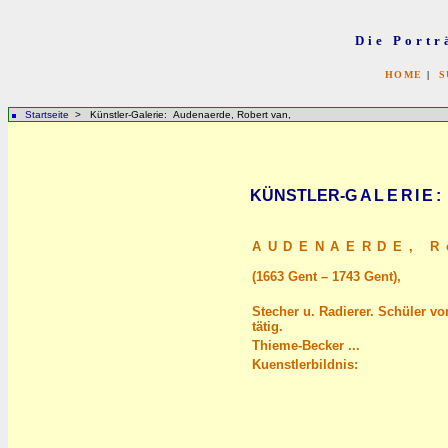
Die Portr
HOME
|
S
Startseite
> Künstler-Galerie: Audenaerde, Robert van,
KÜNSTLER-
GALERIE
:
AUDENAERDE,
R
(1663 Gent – 1743 Gent),
Stecher u. Radierer. Schüler v
tätig.
Thieme-Becker ...
Kuenstlerbildnis: