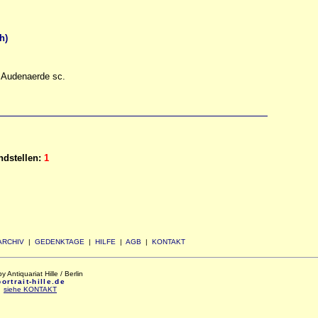
h)
. Audenaerde sc.
dstellen:
1
ARCHIV
|
GEDENKTAGE
|
HILFE
|
AGB
|
KONTAKT
Antiquariat Hille / Berlin
rtrait-hille.de
:
siehe KONTAKT