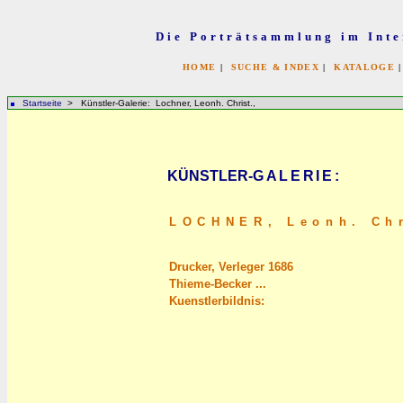
Die Porträtsammlung im Inte
HOME
|
SUCHE & INDEX
|
KATALOGE
Startseite
> Künstler-Galerie: Lochner, Leonh. Christ.,
KÜNSTLER-
GALERIE
:
LOCHNER,
Leonh. Chr
Drucker, Verleger 1686
Thieme-Becker ...
Kuenstlerbildnis: