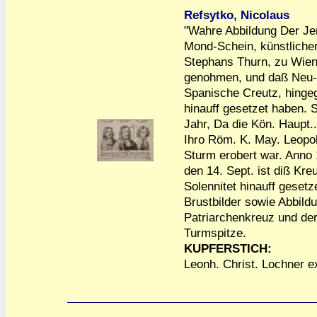
Refsytko, Nicolaus
"Wahre Abbildung Der Je
Mond-Schein, künstlicher
Stephans Thurn, zu Wien
genohmen, und daß Neu
Spanische Creutz, hinge
hinauff gesetzet haben.
Jahr, Da die Kön. Haupt..
Ihro Röm. K. May. Leopol
a
a
Sturm erobert war. Anno 
den 14. Sept. ist diß Kre
Solennitet hinauff gesetz
Brustbilder sowie Abbild
Patriarchenkreuz und de
Turmspitze.
KUPFERSTICH:
Leonh. Christ. Lochner ex