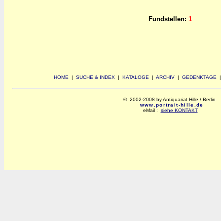
Fundstellen:
1
HOME
|
SUCHE & INDEX
|
KATALOGE
|
ARCHIV
|
GEDENKTAGE
© 2002-2008 by Antiquariat Hille / Berlin
www.portrait-hille.de
eMail :
siehe KONTAKT