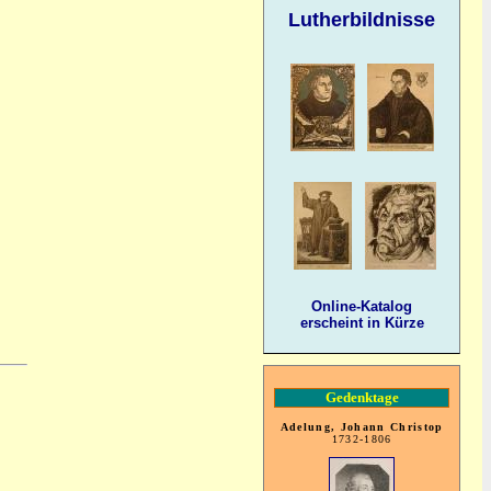
Lutherbildnisse
Online-Katalog
erscheint in Kürze
Gedenktage
Adelung, Johann Christop
1732-1806