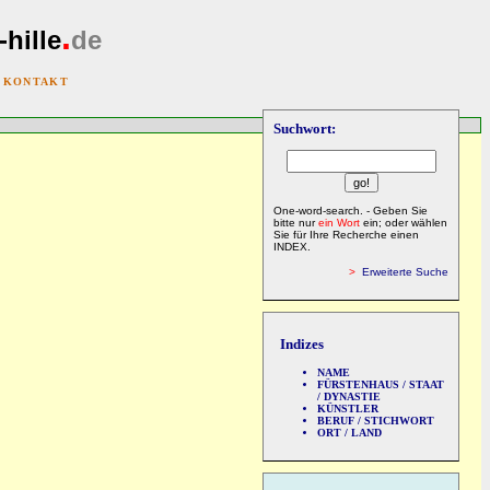
.
-hille
de
|
KONTAKT
Suchwort:
One-word-search. - Geben Sie
bitte nur
ein Wort
ein; oder wählen
Sie für Ihre Recherche einen
INDEX.
>
Erweiterte Suche
Indizes
NAME
FÜRSTENHAUS / STAAT
/ DYNASTIE
KÜNSTLER
BERUF / STICHWORT
ORT / LAND