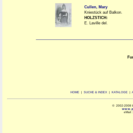
Cullen, Mary
Kniestück auf Balkon.
a
a
HOLZSTICH:
E. Laville del.
Fun
HOME
|
SUCHE & INDEX
|
KATALOGE
|
© 2002-2008 by 
www.po
eMail 