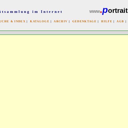
.
p
ortrait
www
ätsammlung im Internet
UCHE & INDEX
|
KATALOGE
|
ARCHIV
|
GEDENKTAGE
|
HILFE
|
AGB
x