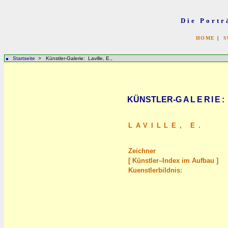
Die Portr
HOME
|
S
Startseite
> Künstler-Galerie: Laville, E.,
KÜNSTLER-
GALERIE
:
LAVILLE,
E.
Zeichner
[ Künstler–Index im Aufbau ]
Kuenstlerbildnis: