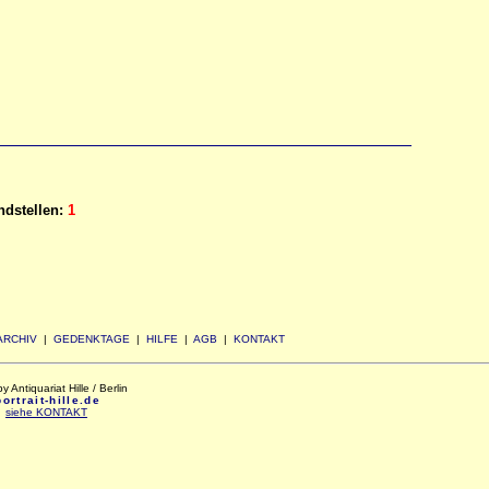
dstellen:
1
ARCHIV
|
GEDENKTAGE
|
HILFE
|
AGB
|
KONTAKT
Antiquariat Hille / Berlin
rtrait-hille.de
:
siehe KONTAKT