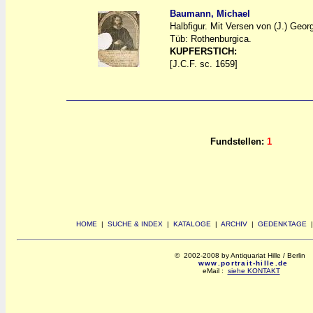
Baumann, Michael
Halbfigur. Mit Versen von (J.) Geo
a
a
Tüb: Rothenburgica.
KUPFERSTICH:
[J.C.F. sc. 1659]
Fundstellen:
1
HOME
|
SUCHE & INDEX
|
KATALOGE
|
ARCHIV
|
GEDENKTAGE
© 2002-2008 by Antiquariat Hille / Berlin
www.portrait-hille.de
eMail :
siehe KONTAKT