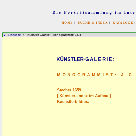
Die Porträtsammlung im Inte
HOME
|
SUCHE & INDEX
|
KATALOGE
Startseite
> Künstler-Galerie: Monogrammist: J.C.F. ,
KÜNSTLER-
GALERIE
:
MONOGRAMMIST: J.C.
Stecher 1659
[ Künstler–Index im Aufbau ]
Kuenstlerbildnis: