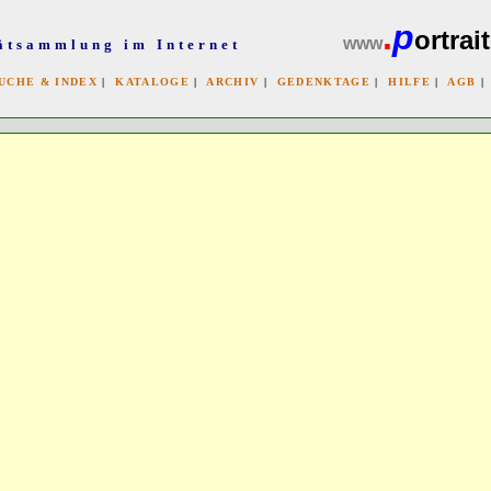
.
p
ortrait
www
ätsammlung im Internet
UCHE & INDEX
|
KATALOGE
|
ARCHIV
|
GEDENKTAGE
|
HILFE
|
AGB
x