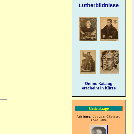
Lutherbildnisse
Online-Katalog
erscheint in Kürze
Gedenktage
Adelung, Johann Christop
1732-1806