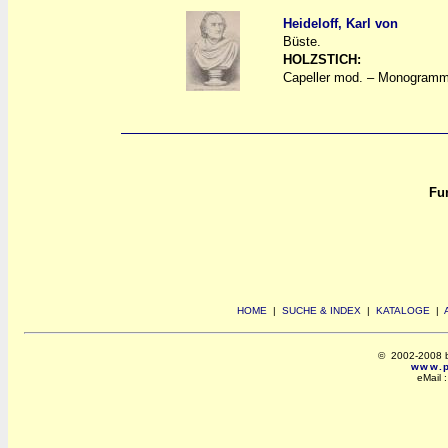
Heideloff, Karl von
Büste.
a
a
HOLZSTICH:
Capeller mod. – Monogrammis
Fun
HOME
|
SUCHE & INDEX
|
KATALOGE
|
© 2002-2008 by 
www.po
eMail 