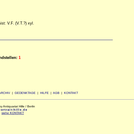
t: V.F. (V.T.?) xyl.
dstellen:
1
ARCHIV
|
GEDENKTAGE
|
HILFE
|
AGB
|
KONTAKT
Antiquariat Hille / Berlin
rtrait-hille.de
:
siehe KONTAKT