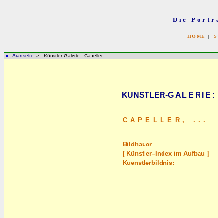
Die Portr
HOME
|
S
Startseite
> Künstler-Galerie: Capeller, ...,
KÜNSTLER-
GALERIE
:
CAPELLER,
...
Bildhauer
[ Künstler–Index im Aufbau ]
Kuenstlerbildnis: