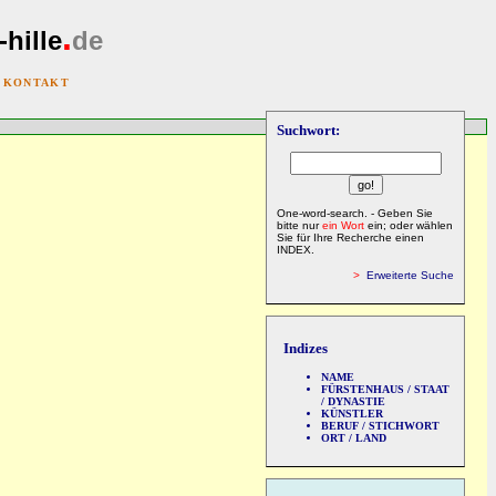
.
-hille
de
|
KONTAKT
Suchwort:
One-word-search. - Geben Sie
bitte nur
ein Wort
ein; oder wählen
Sie für Ihre Recherche einen
INDEX.
>
Erweiterte Suche
Indizes
NAME
FÜRSTENHAUS / STAAT
/ DYNASTIE
KÜNSTLER
BERUF / STICHWORT
ORT / LAND