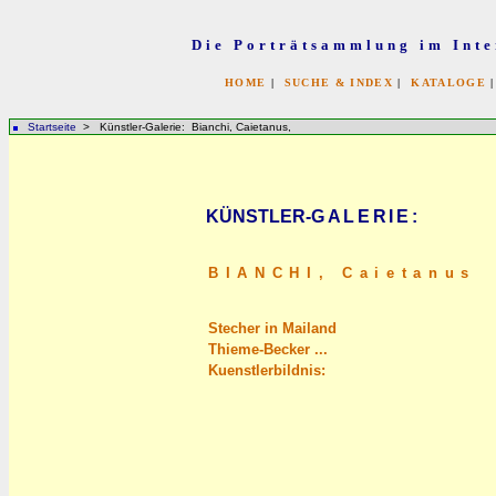
Die Porträtsammlung im Inte
HOME
|
SUCHE & INDEX
|
KATALOGE
Startseite
> Künstler-Galerie: Bianchi, Caietanus,
KÜNSTLER-
GALERIE
:
BIANCHI,
Caietanus
Stecher in Mailand
Thieme-Becker ...
Kuenstlerbildnis: