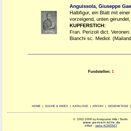
Anguissola, Giuseppe Gae
Halbfigur, ein Blatt mit ein
vorzeigend, unten gerundet,
a
a
KUPFERSTICH:
Fran. Perizoli dict. Veronen
Bianchi sc. Mediol. (Mailand
Fundstellen:
1
HOME
|
SUCHE & INDEX
|
KATALOGE
|
ARCHIV
|
GEDENKTAGE
© 2002-2008 by Antiquariat Hille / Berlin
www.portrait-hille.de
eMail :
siehe KONTAKT