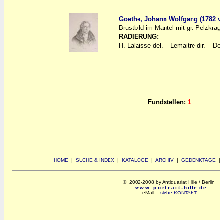
Goethe, Johann Wolfgang (1782 
Brustbild im Mantel mit gr. Pelzkra
a
a
RADIERUNG:
H. Lalaisse del. – Lemaitre dir. – D
Fundstellen:
1
HOME
|
SUCHE & INDEX
|
KATALOGE
|
ARCHIV
|
GEDENKTAGE
© 2002-2008 by Antiquariat Hille / Berlin
www.portrait-hille.de
eMail :
siehe KONTAKT