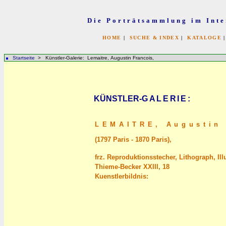
Die Porträtsammlung im Inte
HOME
|
SUCHE & INDEX
|
KATALOGE
Startseite
> Künstler-Galerie: Lemaitre, Augustin Francois,
KÜNSTLER-
GALERIE
:
LEMAITRE,
Augustin 
(1797 Paris - 1870 Paris),
frz. Reproduktionsstecher, Lithograph, Ill
Thieme-Becker XXIII, 18
Kuenstlerbildnis: