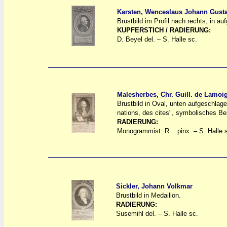
Karsten, Wenceslaus Johann Gust
Brustbild im Profil nach rechts, in a
a
a
KUPFERSTICH / RADIERUNG:
D. Beyel del. – S. Halle sc.
Malesherbes, Chr. Guill. de Lamoi
Brustbild in Oval, unten aufgeschlage
a
a
nations, des cites", symbolisches Be
RADIERUNG:
Monogrammist: R... pinx. – S. Halle 
Sickler, Johann Volkmar
Brustbild in Medaillon.
a
a
RADIERUNG:
Susemihl del. – S. Halle sc.