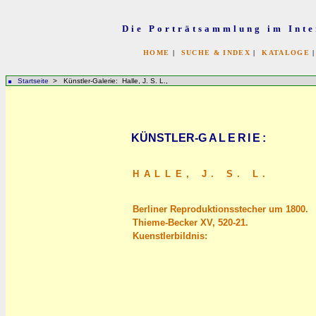
Die Porträtsammlung im Inte
HOME
|
SUCHE & INDEX
|
KATALOGE
Startseite
> Künstler-Galerie: Halle, J. S. L.,
KÜNSTLER-
GALERIE
:
HALLE,
J. S. L.
Berliner Reproduktionsstecher um 1800.
Thieme-Becker XV, 520-21.
Kuenstlerbildnis: