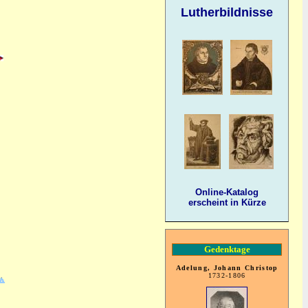
Lutherbildnisse
Online-Katalog
erscheint in Kürze
Gedenktage
Adelung, Johann Christop
1732-1806