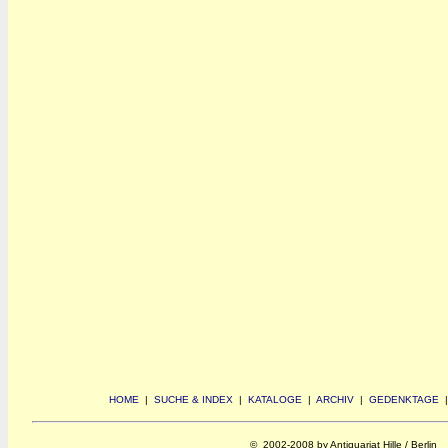
HOME
|
SUCHE & INDEX
|
KATALOGE
|
ARCHIV
|
GEDENKTAGE
© 2002-2008 by Antiquariat Hille / Berlin