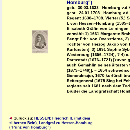
Homburg")
geb. 30.03.1633 Homburg v.d.
gest. 24.01.1708 Homburg v.d.
Regent 1638–1708. Vierter (5.) 
I. von Hessen–Homburg (1585–1
Elisabeth Gräfin von Leiningen
vermählt 1) 1661 Margarete Bra
Bengt Frhr. von Oxenstierna, 2)
Tochter von Herzog Jakob von 
Kurfürsten], 3) 1691 Sophie Syb
Westerburg (1656–1724); ? 4) c
Darmstadt (1676–1721) [zuvor, g
auch Gemahlin seines ältesten S
(1673–1746)]. – 1654 schwedisc
Generalmajor, 1670 kurfürstl.b
Reitergeneral (1675 Sieg bei Feh
regierte seit 1681 nach dem Tod
Brüder die Landgrafschaft Hom
zurück zu:
HESSEN: Friedrich II. (mit dem
silbernen Bein), Landgraf zu Hessen-Homburg
("Prinz von Homburg")