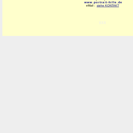
www.portrait-hille.de
eMail :
siehe KONTAKT
xxx