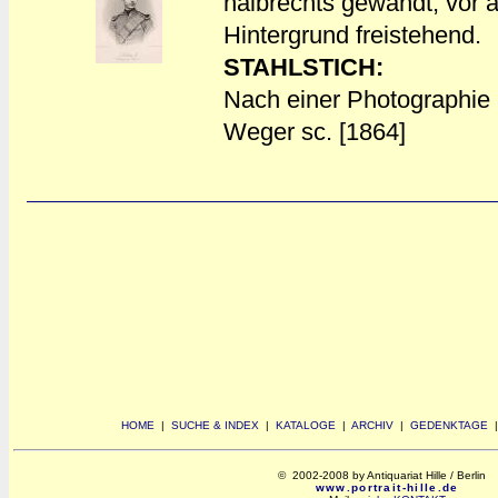
halbrechts gewandt, vor
a
a
Hintergrund freistehend.
STAHLSTICH:
Nach einer Photographie 
Weger sc. [1864]
HOME
|
SUCHE & INDEX
|
KATALOGE
|
ARCHIV
|
GEDENKTAGE
© 2002-2008 by Antiquariat Hille / Berlin
www.portrait-hille.de