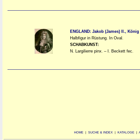
ENGLAND: Jakob (James) II., König 
Halbfigur in Rüstung. In Oval.
a
a
SCHABKUNST:
N. Largilierre pinx. – I. Beckett fec.
HOME
|
SUCHE & INDEX
|
KATALOGE
|