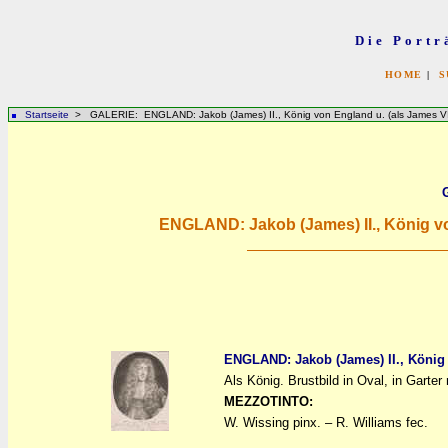
Die Portr
HOME
|
S
Startseite
> GALERIE: ENGLAND: Jakob (James) II., König von England u. (als James VII
ENGLAND: Jakob (James) II., König vo
ENGLAND: Jakob (James) II., König 
Als König. Brustbild in Oval, in Garter
a
a
MEZZOTINTO:
W. Wissing pinx. – R. Williams fec.