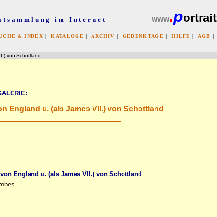
.
p
ortrait
www
ätsammlung im Internet
UCHE & INDEX
|
KATALOGE
|
ARCHIV
|
GEDENKTAGE
|
HILFE
|
AGB
x
.) von Schottland
GALERIE:
n England u. (als James VII.) von Schottland
von England u. (als James VII.) von Schottland
 robes.