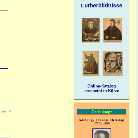
Lutherbildnisse
Online-Katalog
erscheint in Kürze
Gedenktage
oben
Adelung, Johann Christop
1732-1806