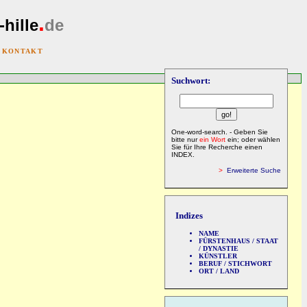
.
-hille
de
|
KONTAKT
Suchwort:
One-word-search. - Geben Sie
bitte nur
ein Wort
ein; oder wählen
Sie für Ihre Recherche einen
INDEX.
>
Erweiterte Suche
Indizes
NAME
FÜRSTENHAUS / STAAT
/ DYNASTIE
KÜNSTLER
BERUF / STICHWORT
ORT / LAND