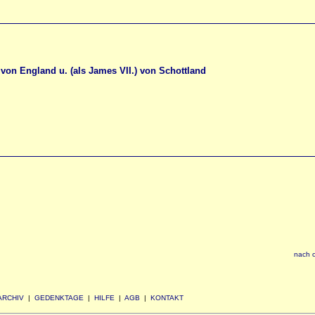
von England u. (als James VII.) von Schottland
nach 
ARCHIV
|
GEDENKTAGE
|
HILFE
|
AGB
|
KONTAKT