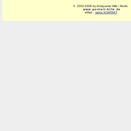
© 2002-2008 by Antiquariat Hille / Berlin
www.portrait-hille.de
eMail :
siehe KONTAKT