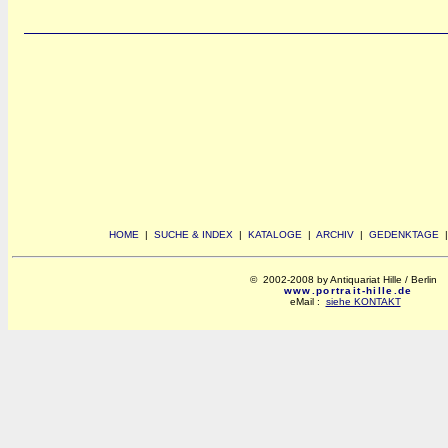
HOME
|
SUCHE & INDEX
|
KATALOGE
|
ARCHIV
|
GEDENKTAGE
© 2002-2008 by Antiquariat Hille / Berlin
www.portrait-hille.de
eMail :
siehe KONTAKT