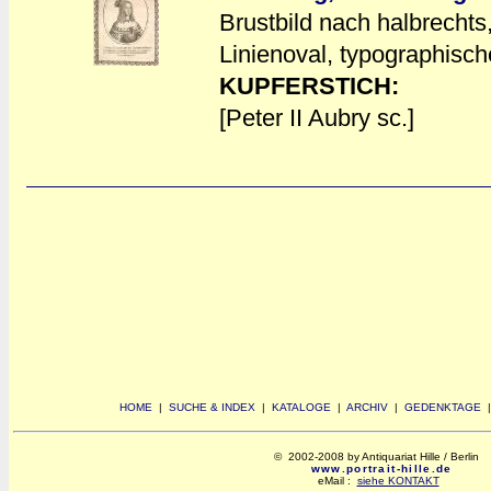
Brustbild nach halbrechts
a
a
Linienoval, typographisc
KUPFERSTICH:
[Peter II Aubry sc.]
HOME
|
SUCHE & INDEX
|
KATALOGE
|
ARCHIV
|
GEDENKTAGE
© 2002-2008 by Antiquariat Hille / Berlin
www.portrait-hille.de
eMail :
siehe KONTAKT