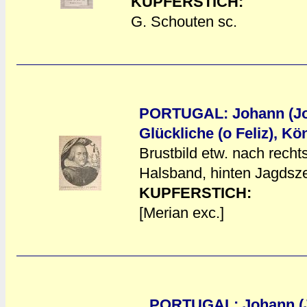
KUPFERSTICH:
G. Schouten sc.
PORTUGAL: Johann (Joa
Glückliche (o Feliz), Kö
Brustbild etw. nach recht
a
a
Halsband, hinten Jagdsze
KUPFERSTICH:
[Merian exc.]
PORTUGAL: Johann (Jo