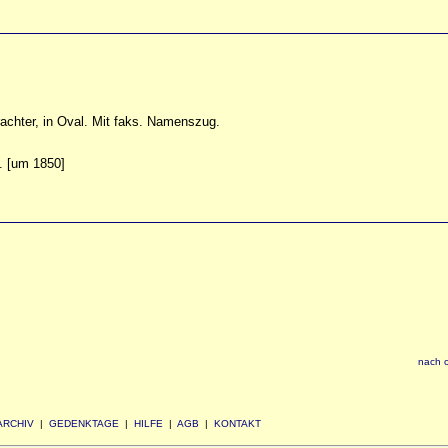
rachter, in Oval. Mit faks. Namenszug.
. [um 1850]
nach 
ARCHIV
|
GEDENKTAGE
|
HILFE
|
AGB
|
KONTAKT