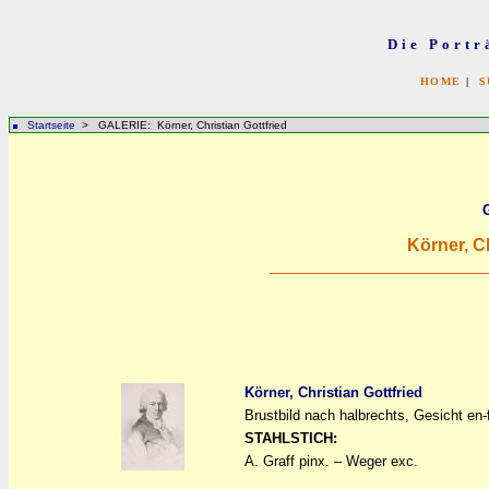
Die Portr
HOME
|
S
Startseite
> GALERIE: Körner, Christian Gottfried
Körner, Ch
Körner, Christian Gottfried
Brustbild nach halbrechts, Gesicht en-
a
a
STAHLSTICH:
A. Graff pinx. – Weger exc.