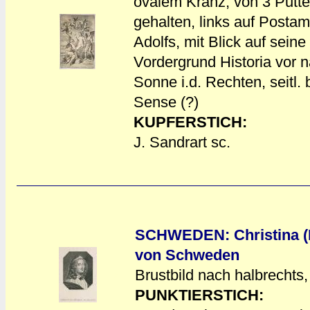
ovalem Kranz, von 3 Put
gehalten, links auf Posta
Adolfs, mit Blick auf seine
a
a
Vordergrund Historia vor n
Sonne i.d. Rechten, seitl. b
Sense (?)
KUPFERSTICH:
J. Sandrart sc.
SCHWEDEN: Christina (K
von Schweden
Brustbild nach halbrechts,
a
a
PUNKTIERSTICH: