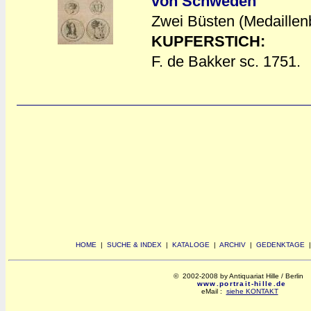
von Schweden
Zwei Büsten (Medaillenbi
a
a
KUPFERSTICH:
F. de Bakker sc. 1751.
HOME
|
SUCHE & INDEX
|
KATALOGE
|
ARCHIV
|
GEDENKTAGE
© 2002-2008 by Antiquariat Hille / Berlin
www.portrait-hille.de
eMail :
siehe KONTAKT