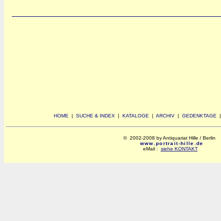
HOME
|
SUCHE & INDEX
|
KATALOGE
|
ARCHIV
|
GEDENKTAGE
© 2002-2008 by Antiquariat Hille / Berlin
www.portrait-hille.de
eMail :
siehe KONTAKT