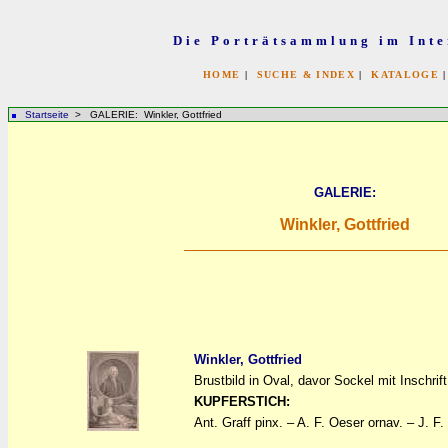
Die Porträtsammlung im Inte
HOME
|
SUCHE & INDEX
|
KATALOGE
Startseite
> GALERIE: Winkler, Gottfried
GALERIE:
Winkler, Gottfried
Winkler, Gottfried
Brustbild in Oval, davor Sockel mit Inschrif
a
a
KUPFERSTICH:
Ant. Graff pinx. – A. F. Oeser ornav. – J. F