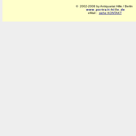
© 2002-2008 by Antiquariat Hille / Berlin
www.portrait-hille.de
eMail :
siehe KONTAKT