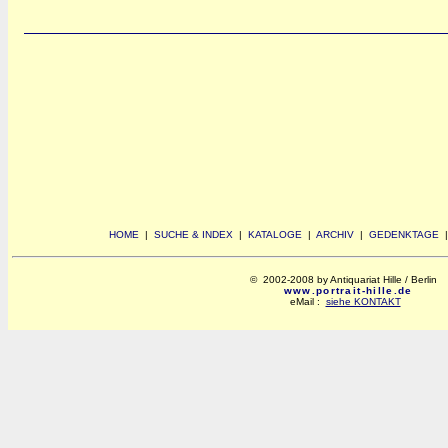
HOME
|
SUCHE & INDEX
|
KATALOGE
|
ARCHIV
|
GEDENKTAGE
© 2002-2008 by Antiquariat Hille / Berlin
www.portrait-hille.de
eMail :
siehe KONTAKT