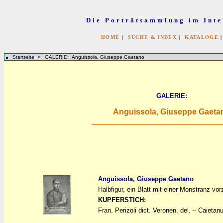
Die Porträtsammlung im Inte
HOME
|
SUCHE & INDEX
|
KATALOGE
Startseite
> GALERIE: Anguissola, Giuseppe Gaetano
GALERIE:
Anguissola, Giuseppe Gaeta
Anguissola, Giuseppe Gaetano
Halbfigur, ein Blatt mit einer Monstranz vo
a
a
KUPFERSTICH:
Fran. Perizoli dict. Veronen. del. – Caietan