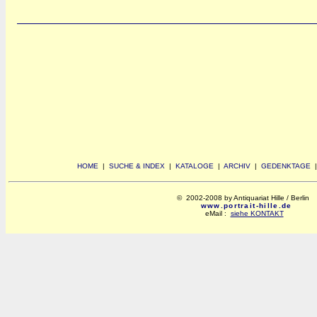
HOME
|
SUCHE & INDEX
|
KATALOGE
|
ARCHIV
|
GEDENKTAGE
© 2002-2008 by Antiquariat Hille / Berlin
www.portrait-hille.de
eMail :
siehe KONTAKT