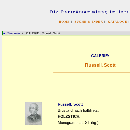
Die Porträtsammlung im Inte
HOME
|
SUCHE & INDEX
|
KATALOGE
Startseite
> GALERIE: Russell, Scott
GALERIE:
Russell, Scott
Russell, Scott
Brustbild nach halblinks.
a
a
HOLZSTICH:
Monogrammist: ST (lig.)