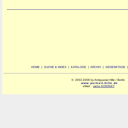
HOME
|
SUCHE & INDEX
|
KATALOGE
|
ARCHIV
|
GEDENKTAGE
© 2002-2008 by Antiquariat Hille / Berlin
www.portrait-hille.de
eMail :
siehe KONTAKT