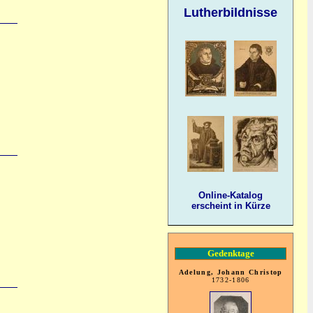
Lutherbildnisse
Online-Katalog
erscheint in Kürze
Gedenktage
Adelung, Johann Christop
1732-1806