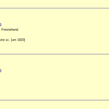
)
. Freistehend.
istre sc. [um 1820]
)