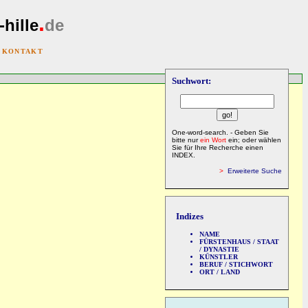
.
-hille
de
|
KONTAKT
Suchwort:
One-word-search. - Geben Sie
bitte nur
ein Wort
ein; oder wählen
Sie für Ihre Recherche einen
INDEX.
>
Erweiterte Suche
Indizes
NAME
FÜRSTENHAUS / STAAT
/ DYNASTIE
KÜNSTLER
BERUF / STICHWORT
ORT / LAND