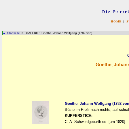
Die Portr
HOME
|
S
Startseite
> GALERIE: Goethe, Johann Wolfgang (1782 von)
Goethe, Johann
Goethe, Johann Wolfgang (1782 von
Büste im Profil nach rechts, auf schra
a
a
KUPFERSTICH:
C. A. Schwerdgeburth sc. [um 1820]