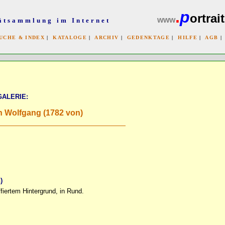
.
p
ortrait
www
ätsammlung im Internet
UCHE & INDEX
|
KATALOGE
|
ARCHIV
|
GEDENKTAGE
|
HILFE
|
AGB
x
GALERIE:
 Wolfgang (1782 von)
)
ffiertem Hintergrund, in Rund.