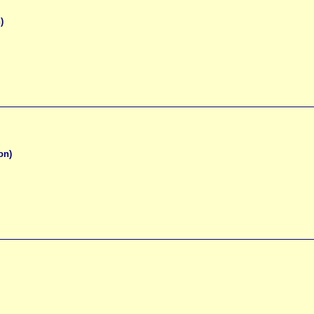
)
on)