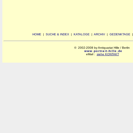
HOME
|
SUCHE & INDEX
|
KATALOGE
|
ARCHIV
|
GEDENKTAGE
© 2002-2008 by Antiquariat Hille / Berlin
www.portrait-hille.de
eMail :
siehe KONTAKT