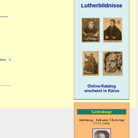
Lutherbildnisse
oben
Online-Katalog
erscheint in Kürze
Gedenktage
Adelung, Johann Christop
1732-1806