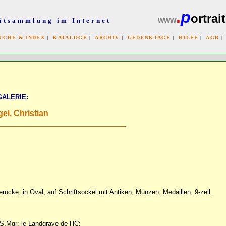
.
p
ortrait
www
ätsammlung im Internet
UCHE & INDEX
|
KATALOGE
|
ARCHIV
|
GEDENKTAGE
|
HILFE
|
AGB
x
GALERIE:
el, Christian
rücke, in Oval, auf Schriftsockel mit Antiken, Münzen, Medaillen, 9-zeil.
.S.Mgr: le Landgrave de HC: