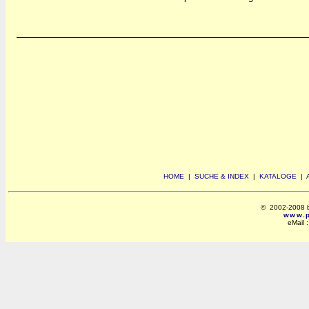
HOME
|
SUCHE & INDEX
|
KATALOGE
|
© 2002-2008 by 
www.po
eMail 