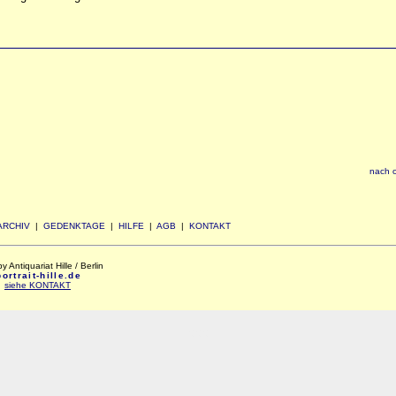
nach 
ARCHIV
|
GEDENKTAGE
|
HILFE
|
AGB
|
KONTAKT
Antiquariat Hille / Berlin
rtrait-hille.de
:
siehe KONTAKT
xxx