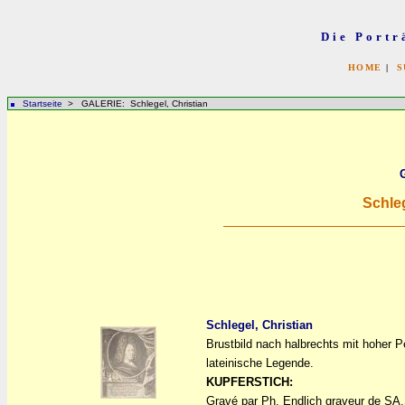
Die Portr
HOME
|
S
Startseite
> GALERIE: Schlegel, Christian
Schleg
Schlegel, Christian
Brustbild nach halbrechts mit hoher Pe
a
a
lateinische Legende.
KUPFERSTICH:
Gravé par Ph. Endlich graveur de SA