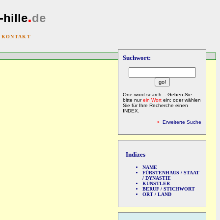
.
-hille
de
|
KONTAKT
Suchwort:
One-word-search. - Geben Sie
bitte nur
ein Wort
ein; oder wählen
Sie für Ihre Recherche einen
INDEX.
>
Erweiterte Suche
Indizes
NAME
FÜRSTENHAUS / STAAT
/ DYNASTIE
KÜNSTLER
BERUF / STICHWORT
ORT / LAND