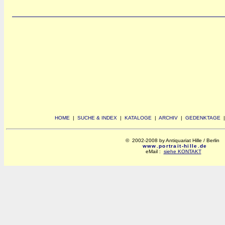
HOME
|
SUCHE & INDEX
|
KATALOGE
|
ARCHIV
|
GEDENKTAGE
© 2002-2008 by Antiquariat Hille / Berlin
www.portrait-hille.de
eMail :
siehe KONTAKT