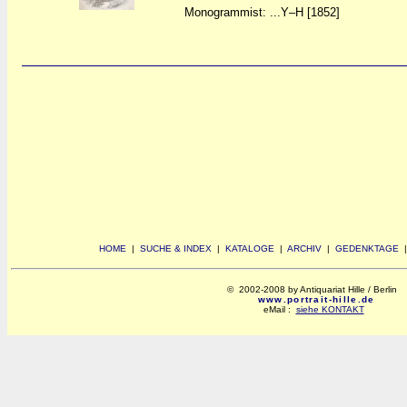
Monogrammist: ...Y–H [1852]
HOME
|
SUCHE & INDEX
|
KATALOGE
|
ARCHIV
|
GEDENKTAGE
© 2002-2008 by Antiquariat Hille / Berlin
www.portrait-hille.de
eMail :
siehe KONTAKT