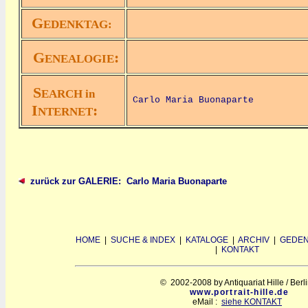
G
EDENKTAG:
G
:
ENEALOGIE
S
EARCH in
Carlo Maria Buonaparte
I
:
NTERNET
zurück zur GALERIE: Carlo Maria Buonaparte
HOME
|
SUCHE & INDEX
|
KATALOGE
|
ARCHIV
|
GEDEN
|
KONTAKT
© 2002-2008 by Antiquariat Hille / Berl
www.portrait-hille.de
eMail :
siehe KONTAKT