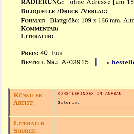
RADIERUNG:
ohne Adresse [um 1
B
/D
/V
:
ILDQUELLE
RUCK
ERLAG
F
:
Blattgröße: 109 x 166 mm. Alte
ORMAT
K
:
OMMENTAR
L
:
ITERATUR
x
40
P
:
E
REIS
UR
|
A-03915
B
N
:
bestell
ESTELL-
R.
K
KÜNSTLERINDEX IM AUFBAU
ÜNSTLER
–
A
RTIST:
Galerie:
L
ITERATUR
S
OURCE: