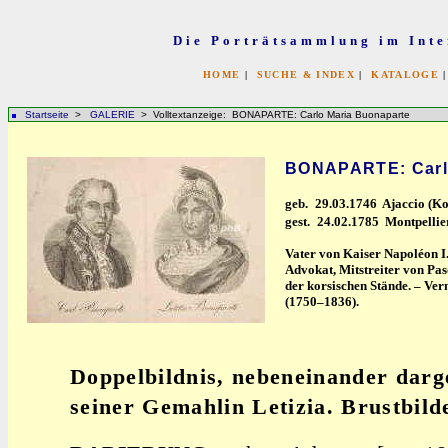
Die Porträtsammlung im Inte
HOME
|
SUCHE & INDEX
|
KATALOGE
Startseite
>
GALERIE
> Volltextanzeige: BONAPARTE: Carlo Maria Buonaparte
BONAPARTE: Carlo
geb.
29.03.1746 Ajaccio (Ko
gest.
24.02.1785 Montpellie
Vater von Kaiser Napoléon I. 
Advokat, Mitstreiter von Pas
der korsischen Stände. – Ve
(1750–1836).
Doppelbildnis, nebeneinander darge
seiner Gemahlin Letizia. Brustbild