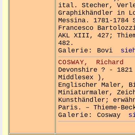
ital. Stecher, Verl
Graphikhändler in L
Messina. 1781-1784 
Francesco Bartolozz
AKL XIII, 427; Thie
482.
Galerie:
Bovi
sie
COSWAY,
Richard
(1
Devonshire ? - 1821
Middlesex ),
Englischer Maler, B
Miniaturmaler, Zeic
Kunsthändler; erwäh
Paris. – Thieme-Bec
Galerie:
Cosway
s