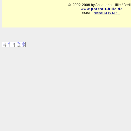
© 2002-2008 by Antiquariat Hille / Berl
www.portrait-hille.de
eMail :
siehe KONTAKT