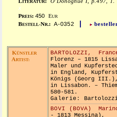
L
:
O'Donoghue I, p.497, 1. 
ITERATUR
x
450
P
:
E
REIS
UR
|
A-0352
B
N
:
bestelle
ESTELL-
R.
K
BARTOLOZZI,
Fran
ÜNSTLER
A
Florenz – 1815 Liss
RTIST:
Maler und Kupferste
in England, Kupfers
Königs (Georg III.)
in Lissabon. – Thie
580-581.
Galerie:
Bartoloz
BOVI (BOVA)
Marin
- 1813 Messina),