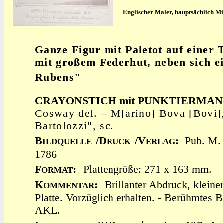
Englischer Maler, hauptsächlich Min
Ganze Figur mit Paletot auf einer 
mit großem Federhut, neben sich e
Rubens"
CRAYONSTICH mit PUNKTIERMAN
Cosway del. – M[arino] Bova [Bovi],
Bartolozzi", sc.
B
/D
/V
:
Pub. M.
ILDQUELLE
RUCK
ERLAG
1786
F
:
Plattengröße: 271 x 163 mm.
ORMAT
K
:
Brillanter Abdruck, klein
OMMENTAR
Platte. Vorzüglich erhalten. - Berühmtes B
AKL.