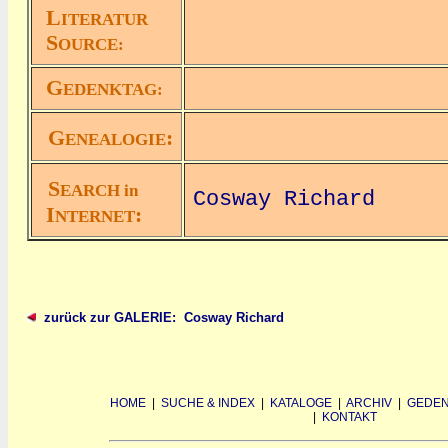
L
ITERATUR
S
OURCE:
G
EDENKTAG:
G
:
ENEALOGIE
S
EARCH in
Cosway Richard
I
:
NTERNET
zurück zur GALERIE: Cosway Richard
HOME
|
SUCHE & INDEX
|
KATALOGE
|
ARCHIV
|
GEDEN
|
KONTAKT