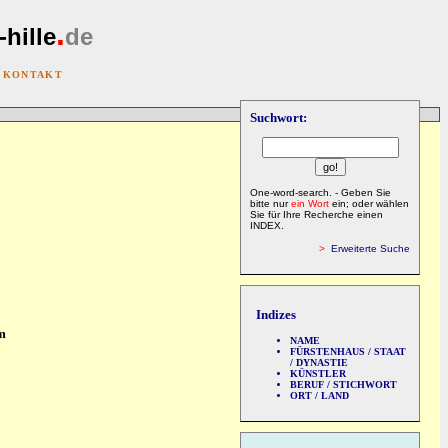
.
-hille
de
|
KONTAKT
Suchwort:
One-word-search. - Geben Sie
bitte nur
ein Wort
ein; oder wählen
Sie für Ihre Recherche einen
INDEX.
>
Erweiterte Suche
Indizes
am
NAME
FÜRSTENHAUS / STAAT
/ DYNASTIE
KÜNSTLER
BERUF / STICHWORT
ORT / LAND