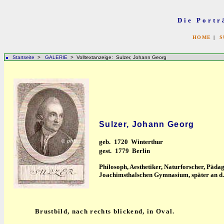
Die Portr
HOME
|
S
Startseite
>
GALERIE
> Volltextanzeige: Sulzer, Johann Georg
Sulzer, Johann Georg
geb.
1720 Winterthur
gest.
1779 Berlin
Philosoph, Aesthetiker, Naturforscher, Päda
Joachimsthalschen Gymnasium, später an d. 
Brustbild, nach rechts blickend, in Oval.