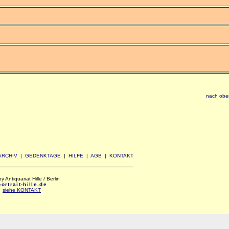
nach obe
ARCHIV
|
GEDENKTAGE
|
HILFE
|
AGB
|
KONTAKT
Antiquariat Hille / Berlin
rtrait-hille.de
:
siehe KONTAKT
xxx