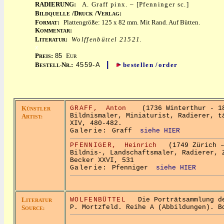
RADIERUNG:
A. Graff pinx. – [Pfenninger sc.]
B
/D
/V
:
ILDQUELLE
RUCK
ERLAG
F
:
Plattengröße: 125 x 82 mm. Mit Rand. Auf Bütten.
ORMAT
K
:
OMMENTAR
L
:
Wolffenbüttel 21521.
ITERATUR
x
P
:
85
E
REIS
UR
|
B
N
:
4559-A
bestellen /order
ESTELL-
R.
K
GRAFF,
Anton
(1736 Winterthur - 18
ÜNSTLER
Bildnismaler, Miniaturist, Radierer, t
A
RTIST:
XIV, 480-482.
Galerie:
Graff
siehe HIER
PFENNIGER,
Heinrich
(1749 Zürich –
Bildnis-, Landschaftsmaler, Radierer, 
Becker XXVI, 531
Galerie:
Pfenniger
siehe HIER
L
WOLFENBÜTTEL
Die Porträtsammlung der
ITERATUR
P. Mortzfeld. Reihe A (Abbildungen). B
S
OURCE: