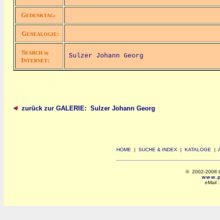
G
EDENKTAG:
G
:
ENEALOGIE
S
EARCH in
Sulzer Johann Georg
I
:
NTERNET
zurück zur GALERIE: Sulzer Johann Georg
HOME
|
SUCHE & INDEX
|
KATALOGE
|
© 2002-2008 by 
www.po
eMail 