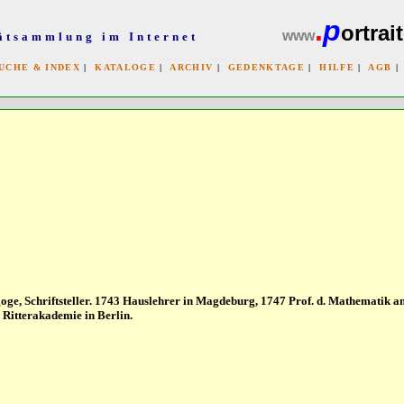
.
p
ortrait
www
ätsammlung im Internet
UCHE & INDEX
|
KATALOGE
|
ARCHIV
|
GEDENKTAGE
|
HILFE
|
AGB
x
goge, Schriftsteller. 1743 Hauslehrer in Magdeburg, 1747 Prof. d. Mathematik 
Ritterakademie in Berlin.