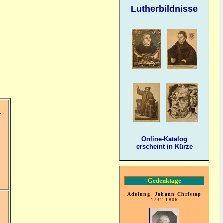
Lutherbildnisse
r
Online-Katalog
erscheint in Kürze
Gedenktage
Adelung, Johann Christop
1732-1806