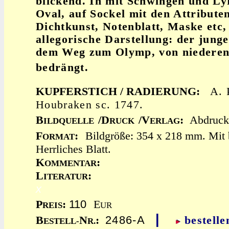
blickend. In mit Schwingen und Ly
Oval, auf Sockel mit den Attribute
Dichtkunst, Notenblatt, Maske etc,
allegorische Darstellung: der junge
dem Weg zum Olymp, von niedere
bedrängt.
KUPFERSTICH / RADIERUNG:
A. 
Houbraken sc. 1747.
B
/D
/V
:
Abdruck
ILDQUELLE
RUCK
ERLAG
F
:
Bildgröße: 354 x 218 mm. Mit 
ORMAT
Herrliches Blatt.
K
:
OMMENTAR
L
:
ITERATUR
x
110
P
:
E
REIS
UR
|
2486-A
B
N
:
bestelle
ESTELL-
R.