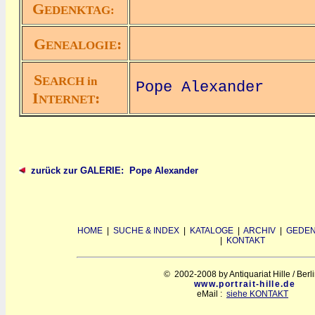
G
EDENKTAG:
G
:
ENEALOGIE
S
EARCH in
Pope Alexander
I
:
NTERNET
zurück zur GALERIE: Pope Alexander
HOME
|
SUCHE & INDEX
|
KATALOGE
|
ARCHIV
|
GEDEN
|
KONTAKT
© 2002-2008 by Antiquariat Hille / Berl
www.portrait-hille.de
eMail :
siehe KONTAKT