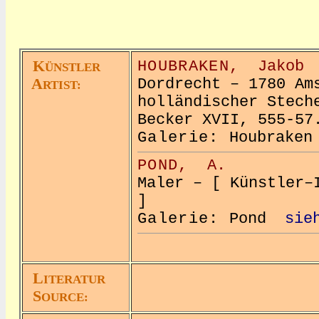
K
HOUBRAKEN,
Jakob
ÜNSTLER
A
Dordrecht – 1780 Am
RTIST:
holländischer Stech
Becker XVII, 555-57
Galerie:
Houbrak
POND,
A.
Maler – [ Künstler–
]
Galerie:
Pond
sie
L
ITERATUR
S
OURCE: