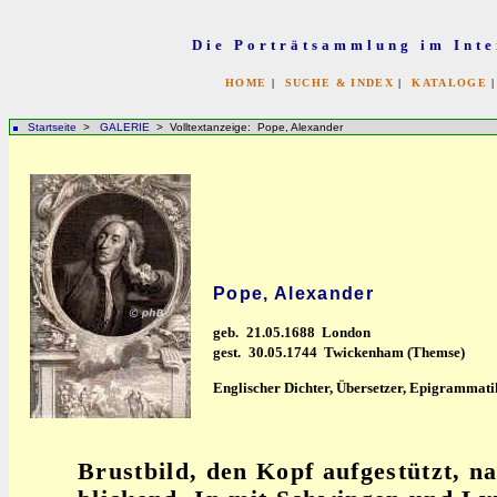
Die Porträtsammlung im Inte
HOME
|
SUCHE & INDEX
|
KATALOGE
Startseite
>
GALERIE
> Volltextanzeige: Pope, Alexander
Pope, Alexander
geb.
21.05.1688 London
gest.
30.05.1744 Twickenham (Themse)
Englischer Dichter, Übersetzer, Epigrammati
Brustbild, den Kopf aufgestützt, na