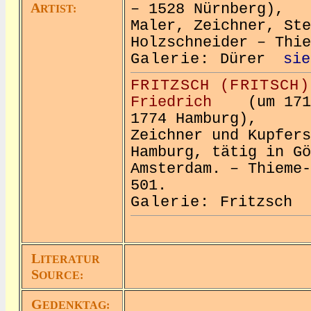
A
– 1528 Nürnberg),
RTIST:
Maler, Zeichner, Ste
Holzschneider – Thie
Galerie:
Dürer
sie
FRITZSCH (FRITSCH)
Friedrich
(um 1719
1774 Hamburg),
Zeichner und Kupfers
Hamburg, tätig in Gö
Amsterdam. – Thieme-
501.
Galerie:
Fritzsch
L
ITERATUR
S
OURCE:
G
EDENKTAG: