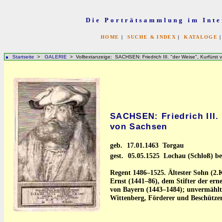
Die Porträtsammlung im Inte
HOME
|
SUCHE & INDEX
|
KATALOGE
Startseite
>
GALERIE
> Volltextanzeige: SACHSEN: Friedrich III. "der Weise", Kurfürst
SACHSEN: Friedrich III.
von Sachsen
geb.
17.01.1463 Torgau
gest.
05.05.1525 Lochau (Schloß) be
Regent 1486–1525. Ältester Sohn (2.
Ernst (1441–86), dem Stifter der erne
von Bayern (1443–1484); unvermählt.
Wittenberg, Förderer und Beschützer