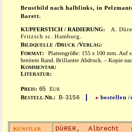
Brustbild nach halblinks, in Pelzmant
Barett.
KUPFERSTICH / RADIERUNG:
A. Düre
Fritzsch sc. Hamburg.
B
/D
/V
:
ILDQUELLE
RUCK
ERLAG
F
:
Plattengröße: 155 x 100 mm. Auf s
ORMAT
breitem Rand. Brillanter Abdruck. – Kopie na
K
:
OMMENTAR
L
:
ITERATUR
x
P
:
65
E
REIS
UR
|
B
N
:
B-3156
bestellen 
ESTELL-
R.
K
DÜRER,
Albrecht
(1
ÜNSTLER